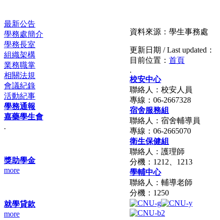
最新公告
資料來源：學生事務處
學務處簡介
學務長室
更新日期 / Last updated：
組織架構
目前位置：
首頁
業務職掌
.
相關法規
校安中心
會議紀錄
聯絡人：校安人員
活動紀事
專線：06-2667328
學務通報
宿舍服務組
嘉藥學生會
聯絡人：宿舍輔導員
.
專線：06-2665070
衛生保健組
聯絡人：護理師
獎助學金
分機：1212、1213
more
學輔中心
聯絡人：輔導老師
分機：1250
就學貸款
more