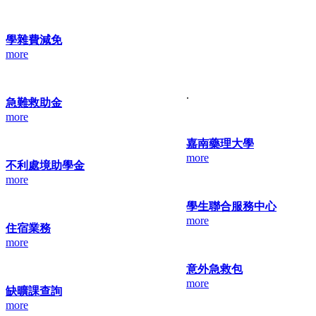
學雜費減免
more
.
急難救助金
more
嘉南藥理大學
more
不利處境助學金
more
學生聯合服務中心
more
住宿業務
more
意外急救包
more
缺曠課查詢
more