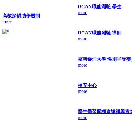
UCAN職能測驗 學生
more
高教深耕助學機制
more
UCAN職能測驗 導師
more
嘉南藥理大學 性別平等委
more
校安中心
more
學生學習歷程資訊網與青
more