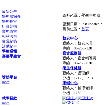
最新公告
資料來源：學生事務處
學務處簡介
學務長室
更新日期 / Last updated：
組織架構
目前位置：
首頁
業務職掌
.
相關法規
校安中心
會議紀錄
聯絡人：校安人員
活動紀事
專線：06-2667328
學務通報
宿舍服務組
嘉藥學生會
聯絡人：宿舍輔導員
.
專線：06-2665070
衛生保健組
聯絡人：護理師
獎助學金
分機：1212、1213
more
學輔中心
聯絡人：輔導老師
分機：1250
就學貸款
more