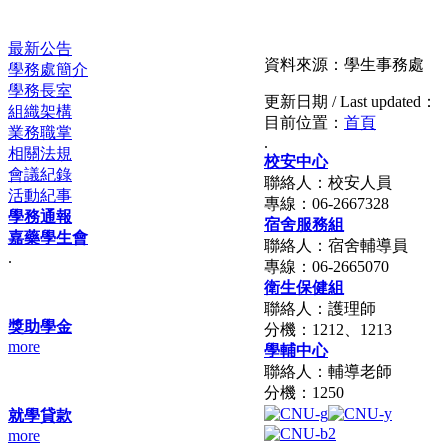
最新公告
資料來源：學生事務處
學務處簡介
學務長室
更新日期 / Last updated：
組織架構
目前位置：
首頁
業務職掌
.
相關法規
校安中心
會議紀錄
聯絡人：校安人員
活動紀事
專線：06-2667328
學務通報
宿舍服務組
嘉藥學生會
聯絡人：宿舍輔導員
.
專線：06-2665070
衛生保健組
聯絡人：護理師
獎助學金
分機：1212、1213
more
學輔中心
聯絡人：輔導老師
分機：1250
就學貸款
more